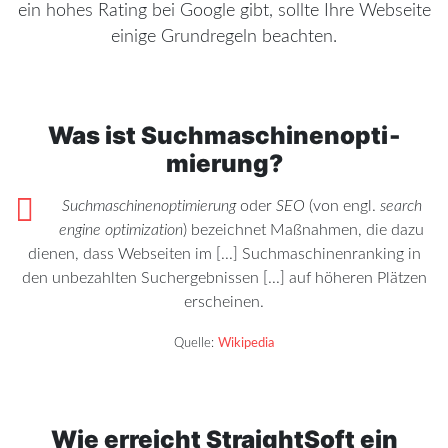
ein hohes Rating bei Google gibt, sollte Ihre Webseite
einige Grundregeln beachten.
Was ist Suchma­schi­nen­op­ti­
mierung?
Suchma­schi­nen­op­ti­mierung
oder
SEO
(von engl.
search
engine optimization
) bezeichnet Maßnahmen, die dazu
dienen, dass Webseiten im [...] Suchma­schi­nen­ranking in
den unbezahlten Suchergeb­nissen [...] auf höheren Plätzen
erscheinen.
Quelle:
Wikipedia
Wie erreicht
StraightSoft
ein